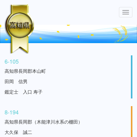
Toggl
navig
6-105
高知県長岡郡本山町
田岡 信男
鑑定士 入口 寿子
8-194
高知県長岡郡（木能津川水系の棚田）
大久保 誠二